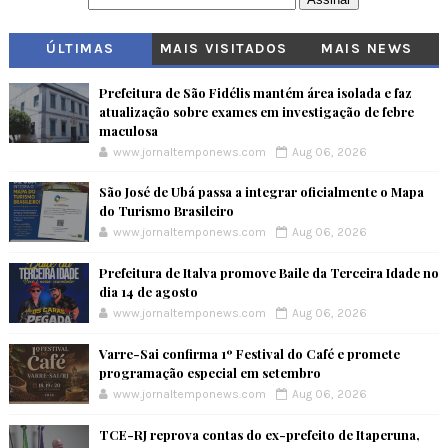
ÚLTIMAS
MAIS VISITADOS
MAIS NEWS
Prefeitura de São Fidélis mantém área isolada e faz
atualização sobre exames em investigação de febre
maculosa
www.jornaltemponews.com
Aug 06, 2026
São José de Ubá passa a integrar oficialmente o Mapa
do Turismo Brasileiro
www.jornaltemponews.com
Aug 06, 2026
Prefeitura de Italva promove Baile da Terceira Idade no
dia 14 de agosto
www.jornaltemponews.com
Aug 06, 2026
Varre-Sai confirma 1º Festival do Café e promete
programação especial em setembro
www.jornaltemponews.com
Aug 06, 2026
TCE-RJ reprova contas do ex-prefeito de Itaperuna,