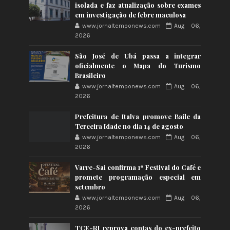
isolada e faz atualização sobre exames
em investigação de febre maculosa
www.jornaltemponews.com
Aug 06,
2026
São José de Ubá passa a integrar
oficialmente o Mapa do Turismo
Brasileiro
www.jornaltemponews.com
Aug 06,
2026
Prefeitura de Italva promove Baile da
Terceira Idade no dia 14 de agosto
www.jornaltemponews.com
Aug 06,
2026
Varre-Sai confirma 1º Festival do Café e
promete programação especial em
setembro
www.jornaltemponews.com
Aug 06,
2026
TCE-RJ reprova contas do ex-prefeito