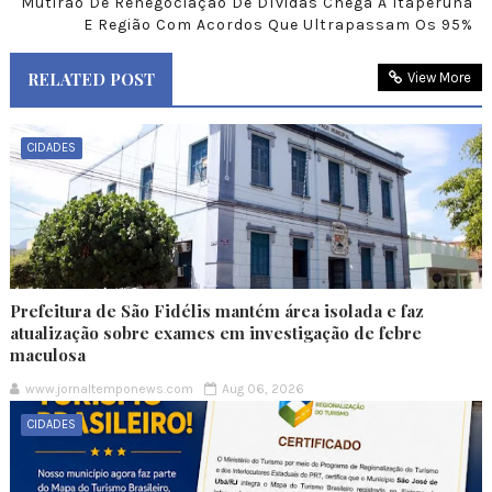
Mutirão De Renegociação De Dívidas Chega A Itaperuna
E Região Com Acordos Que Ultrapassam Os 95%
RELATED POST
View More
CIDADES
Prefeitura de São Fidélis mantém área isolada e faz
atualização sobre exames em investigação de febre
maculosa
www.jornaltemponews.com
Aug 06, 2026
CIDADES