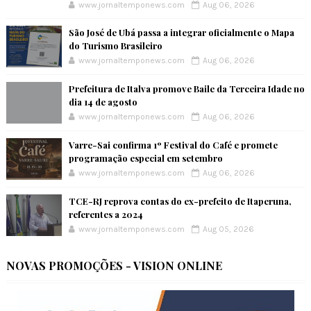
www.jornaltemponews.com
Aug 06, 2026
São José de Ubá passa a integrar oficialmente o Mapa
do Turismo Brasileiro
www.jornaltemponews.com
Aug 06, 2026
Prefeitura de Italva promove Baile da Terceira Idade no
dia 14 de agosto
www.jornaltemponews.com
Aug 06, 2026
Varre-Sai confirma 1º Festival do Café e promete
programação especial em setembro
www.jornaltemponews.com
Aug 06, 2026
TCE-RJ reprova contas do ex-prefeito de Itaperuna,
referentes a 2024
www.jornaltemponews.com
Aug 05, 2026
NOVAS PROMOÇÕES - VISION ONLINE