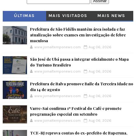
ÚLTIMAS
MAIS VISITADOS
MAIS NEWS
Prefeitura de São Fidélis mantém área isolada e faz
atualização sobre exames em investigação de febre
maculosa
www.jornaltemponews.com
Aug 06, 2026
São José de Ubá passa a integrar oficialmente o Mapa
do Turismo Brasileiro
www.jornaltemponews.com
Aug 06, 2026
Prefeitura de Italva promove Baile da Terceira Idade no
dia 14 de agosto
www.jornaltemponews.com
Aug 06, 2026
Varre-Sai confirma 1º Festival do Café e promete
programação especial em setembro
www.jornaltemponews.com
Aug 06, 2026
TCE-RJ reprova contas do ex-prefeito de Itaperuna,