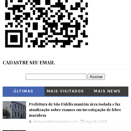
CADASTRE SEU EMAIL
ÚLTIMAS
MAIS VISITADOS
MAIS NEWS
Prefeitura de São Fidélis mantém área isolada e faz
atualização sobre exames em investigação de febre
maculosa
www.jornaltemponews.com
Aug 06, 2026