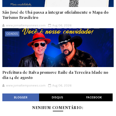
São José de Ubá passa a integrar oficialmente o Mapa do
Turismo Brasileiro
www.jornaltemponews.com
Aug 06, 2026
CIDADES
Prefeitura de Italva promove Baile da Terceira Idade no
dia 14 de agosto
www.jornaltemponews.com
Aug 06, 2026
BLOGGER
DISQUS
FACEBOOK
NENHUM COMENTÁRIO: