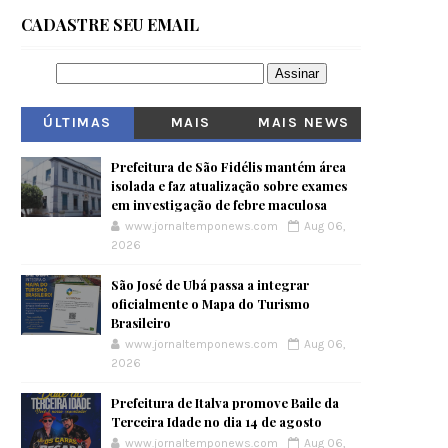
CADASTRE SEU EMAIL
ÚLTIMAS
MAIS
MAIS NEWS
VISITADOS
Prefeitura de São Fidélis mantém área
isolada e faz atualização sobre exames
em investigação de febre maculosa
www.jornaltemponews.com
Aug 06,
2026
São José de Ubá passa a integrar
oficialmente o Mapa do Turismo
Brasileiro
www.jornaltemponews.com
Aug 06,
2026
Prefeitura de Italva promove Baile da
Terceira Idade no dia 14 de agosto
www.jornaltemponews.com
Aug 06,