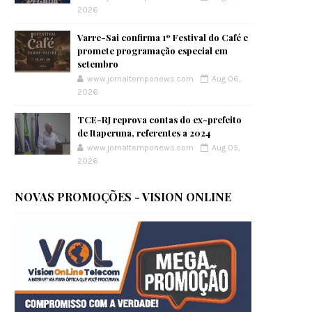
2026
Varre-Sai confirma 1º Festival do Café e
promete programação especial em
setembro
www.jornaltemponews.com
Aug 06,
2026
TCE-RJ reprova contas do ex-prefeito
de Itaperuna, referentes a 2024
www.jornaltemponews.com
Aug 05,
2026
NOVAS PROMOÇÕES - VISION ONLINE