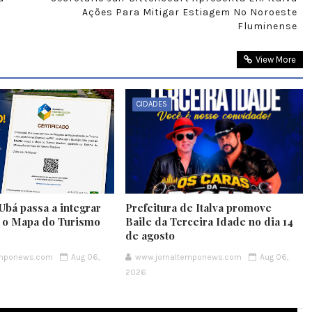
Ações Para Mitigar Estiagem No Noroeste
Fluminense
View More
CIDADES
Ubá passa a integrar
Prefeitura de Italva promove
e o Mapa do Turismo
Baile da Terceira Idade no dia 14
de agosto
emponews.com
Aug 06,
www.jornaltemponews.com
Aug 06,
2026