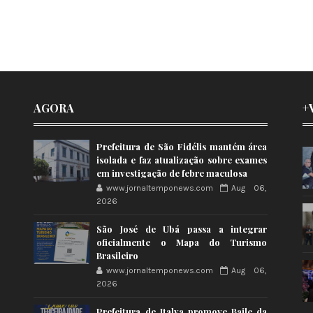
AGORA
+
Prefeitura de São Fidélis mantém área
isolada e faz atualização sobre exames
em investigação de febre maculosa
www.jornaltemponews.com
Aug 06,
2026
São José de Ubá passa a integrar
oficialmente o Mapa do Turismo
Brasileiro
www.jornaltemponews.com
Aug 06,
2026
Prefeitura de Italva promove Baile da