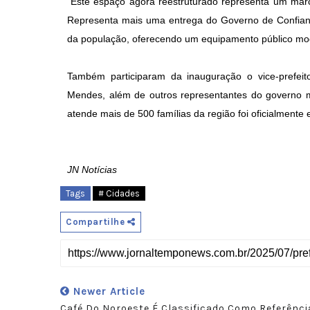
"Este espaço agora reestruturado representa um ma
Representa mais uma entrega do Governo de Confian
da população, oferecendo um equipamento público mode
Também participaram da inauguração o vice-prefeit
Mendes, além de outros representantes do governo m
atende mais de 500 famílias da região foi oficialmente
JN Notícias
Tags
# Cidades
Compartilhe
Newer Article
Café Do Noroeste É Classificado Como Referênci