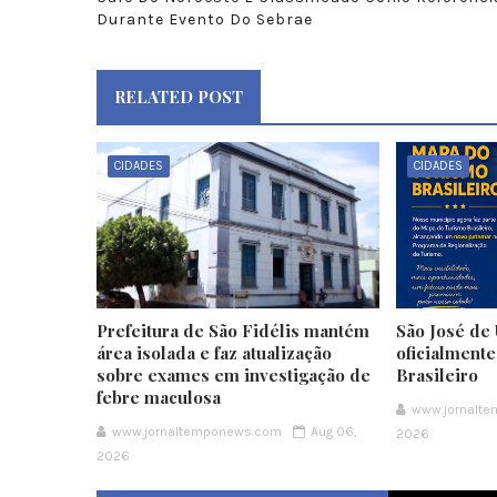
Durante Evento Do Sebrae
RELATED POST
CIDADES
CIDADES
Prefeitura de São Fidélis mantém
São José de 
área isolada e faz atualização
oficialment
sobre exames em investigação de
Brasileiro
febre maculosa
www.jornalt
www.jornaltemponews.com
Aug 06,
2026
2026