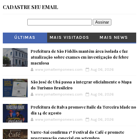
CADASTRE SEU EMAIL
ÚLTIMAS
MAIS VISITADOS
MAIS NEWS
Prefeitura de São Fidélis mantém área isolada e faz
atualização sobre exames em investigação de febre
maculosa
www.jornaltemponews.com
Aug 06, 2026
São José de Ubá passa a integrar oficialmente o Mapa
do Turismo Brasileiro
www.jornaltemponews.com
Aug 06, 2026
Prefeitura de Italva promove Baile da Terceira Idade no
dia 14 de agosto
www.jornaltemponews.com
Aug 06, 2026
Varre-Sai confirma 1º Festival do Café e promete
programação especial em setembro