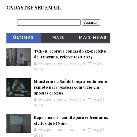
CADASTRE SEU EMAIL
ÚLTIMAS
MAIS
MAIS NEWS
VISITADOS
TCE-RJ reprova contas do ex-prefeito
de Itaperuna, referentes a 2024
www.jornaltemponews.com
Aug 05,
2026
Ministério da Saúde lança atendimento
remoto para pessoas com vício em
apostas e jogos
www.jornaltemponews.com
Aug 05,
2026
Itaperuna cria comitê para enfrentar os
efeitos do El Niño
www.jornaltemponews.com
Aug 05,
2026