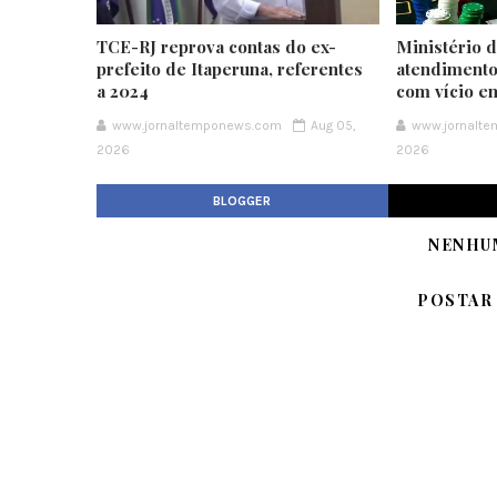
TCE-RJ reprova contas do ex-
Ministério 
prefeito de Itaperuna, referentes
atendimento
a 2024
com vício e
www.jornaltemponews.com
Aug 05,
www.jornalt
2026
2026
BLOGGER
NENHU
POSTAR