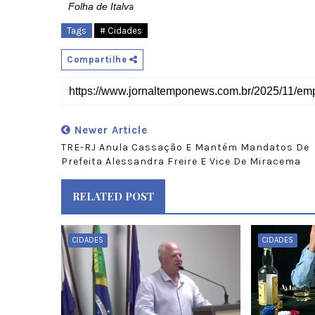
Folha de Italv
a
Tags
# Cidades
Compartilhe
Newer Article
TRE-RJ Anula Cassação E Mantém Mandatos De
Prefeita Alessandra Freire E Vice De Miracema
RELATED POST
CIDADES
CIDADES