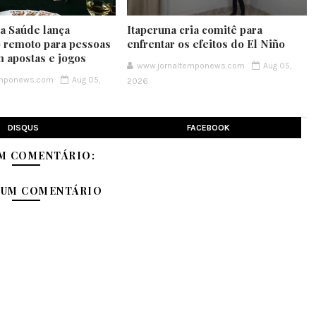
da Saúde lança
Itaperuna cria comitê para
 remoto para pessoas
enfrentar os efeitos do El Niño
m apostas e jogos
www.jornaltemponews.com
Aug 05,
emponews.com
Aug 05,
2026
DISQUS
FACEBOOK
M COMENTÁRIO:
 UM COMENTÁRIO