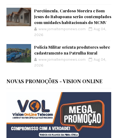
Porciúncula, Cardoso Moreira e Bom
Jesus do Itabapoana serão contemplados
com unidades habitacionais do MCMV
www.jornaltemponews.com
Aug 04,
2026
Polícia Militar orienta produtores sobre
cadastramento na Patrulha Rural
www.jornaltemponews.com
Aug 04,
2026
NOVAS PROMOÇÕES - VISION ONLINE