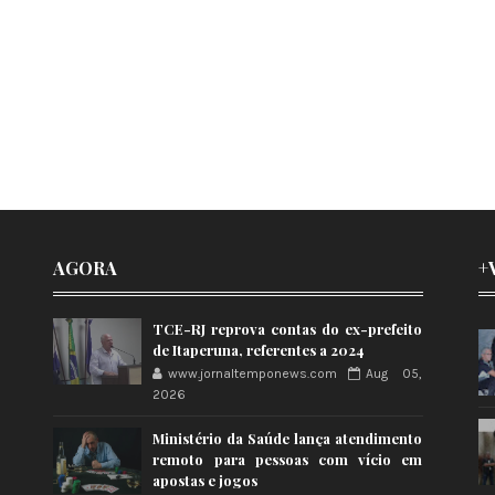
AGORA
+
TCE-RJ reprova contas do ex-prefeito
de Itaperuna, referentes a 2024
www.jornaltemponews.com
Aug 05,
2026
Ministério da Saúde lança atendimento
remoto para pessoas com vício em
apostas e jogos