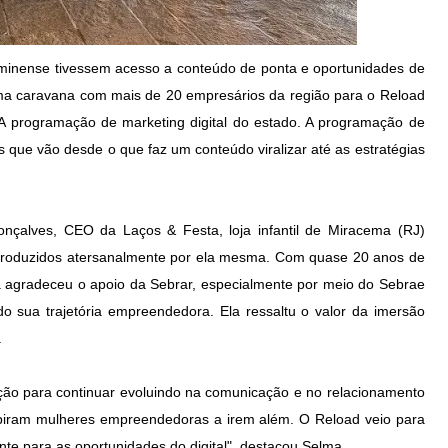
minense tivessem acesso a conteúdo de ponta e oportunidades de
uma caravana com mais de 20 empresários da região para o Reload
 A programação de marketing digital do estado. A programação de
s que vão desde o que faz um conteúdo viralizar até as estratégias
onçalves, CEO da Laços & Festa, loja infantil de Miracema (RJ)
 produzidos atersanalmente por ela mesma. Com quase 20 anos de
 agradeceu o apoio da Sebrar, especialmente por meio do Sebrae
 sua trajetória empreendedora. Ela ressaltu o valor da imersão
.
ação para continuar evoluindo na comunicação e no relacionamento
nspiram mulheres empreendedoras a irem além. O Reload veio para
te para as oportunidades do digital", destacou Selma.