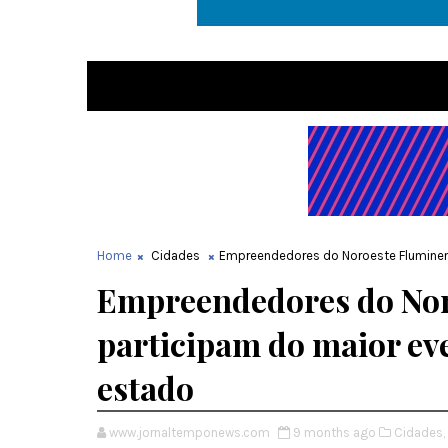
Home
Cidades
Empreendedores do Noroeste Fluminens
Empreendedores do Nor
participam do maior eve
estado
www.jornaltemponews.com
9 months ago
Cidades,