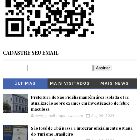
CADASTRE SEU EMAIL
ÚLTIMAS
MAIS VISITADOS
MAIS NEWS
Prefeitura de São Fidélis mantém área isolada e faz
atualização sobre exames em investigação de febre
maculosa
www.jornaltemponews.com
Aug 06, 2026
São José de Ubá passa a integrar oficialmente o Mapa
do Turismo Brasileiro