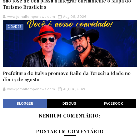
São José de Ubá passa a integrar oficialmente o Mapa do
Turismo Brasileiro
www.jornaltemponews.com
Aug 06, 2026
CIDADES
Prefeitura de Italva promove Baile da Terceira Idade no
dia 14 de agosto
www.jornaltemponews.com
Aug 06, 2026
BLOGGER
DISQUS
FACEBOOK
NENHUM COMENTÁRIO:
POSTAR UM COMENTÁRIO