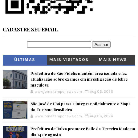
CADASTRE SEU EMAIL
ÚLTIMAS
MAIS VISITADOS
MAIS NEWS
Prefeitura de São Fidélis mantém área isolada e faz
atualização sobre exames em investigação de febre
maculosa
www.jornaltemponews.com
Aug 06, 2026
São José de Ubá passa a integrar oficialmente o Mapa
do Turismo Brasileiro
www.jornaltemponews.com
Aug 06, 2026
Prefeitura de Italva promove Baile da Terceira Idade no
dia 14 de agosto