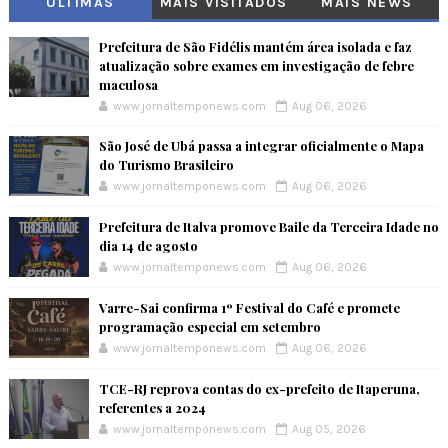
ÚLTIMAS
MAIS VISITADOS
MAIS NEWS
Prefeitura de São Fidélis mantém área isolada e faz
atualização sobre exames em investigação de febre
maculosa
www.jornaltemponews.com
Aug 06, 2026
São José de Ubá passa a integrar oficialmente o Mapa
do Turismo Brasileiro
www.jornaltemponews.com
Aug 06, 2026
Prefeitura de Italva promove Baile da Terceira Idade no
dia 14 de agosto
www.jornaltemponews.com
Aug 06, 2026
Varre-Sai confirma 1º Festival do Café e promete
programação especial em setembro
www.jornaltemponews.com
Aug 06, 2026
TCE-RJ reprova contas do ex-prefeito de Itaperuna,
referentes a 2024
www.jornaltemponews.com
Aug 05, 2026