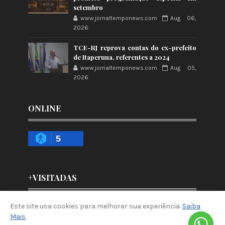
setembro
www.jornaltemponews.com
Aug 06,
2026
TCE-RJ reprova contas do ex-prefeito
de Itaperuna, referentes a 2024
www.jornaltemponews.com
Aug 05,
2026
ONLINE
5
+VISITADAS
Este site usa cookies para melhorar sua experiência.
Saiba
Mais