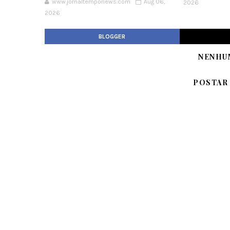
www.jornaltemponews.com
Aug 06,
2026
2026
BLOGGER
NENHU
POSTAR