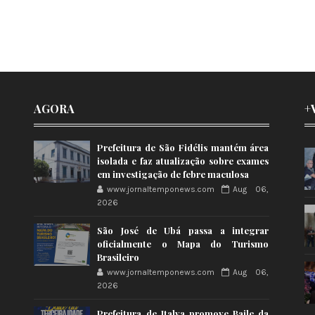
AGORA
+
Prefeitura de São Fidélis mantém área
isolada e faz atualização sobre exames
em investigação de febre maculosa
www.jornaltemponews.com
Aug 06,
2026
São José de Ubá passa a integrar
oficialmente o Mapa do Turismo
Brasileiro
www.jornaltemponews.com
Aug 06,
2026
Prefeitura de Italva promove Baile da