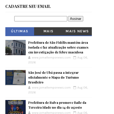
CADASTRE SEU EMAIL
ÚLTIMAS
MAIS
MAIS NEWS
VISITADOS
Prefeitura de São Fidélis mantém área
isolada e faz atualização sobre exames
em investigação de febre maculosa
www.jornaltemponews.com
Aug 06,
2026
São José de Ubá passa a integrar
oficialmente o Mapa do Turismo
Brasileiro
www.jornaltemponews.com
Aug 06,
2026
Prefeitura de Italva promove Baile da
Terceira Idade no dia 14 de agosto
www.jornaltemponews.com
Aug 06,