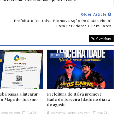
Older Article
Prefeitura De Italva Promove Ação De Saúde Visual
Para Servidores E Familiares
View More
CIDADES
Ubá passa a integrar
Prefeitura de Italva promove
e o Mapa do Turismo
Baile da Terceira Idade no dia 14
de agosto
emponews.com
Aug 06,
www.jornaltemponews.com
Aug 06,