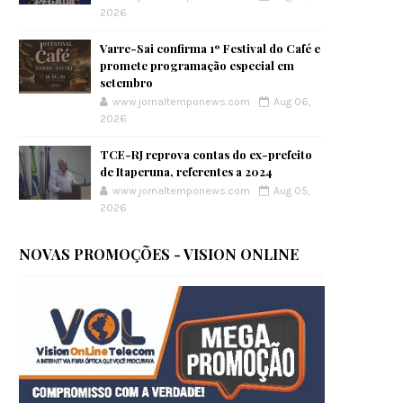
2026
Varre-Sai confirma 1º Festival do Café e
promete programação especial em
setembro
www.jornaltemponews.com
Aug 06,
2026
TCE-RJ reprova contas do ex-prefeito
de Itaperuna, referentes a 2024
www.jornaltemponews.com
Aug 05,
2026
NOVAS PROMOÇÕES - VISION ONLINE