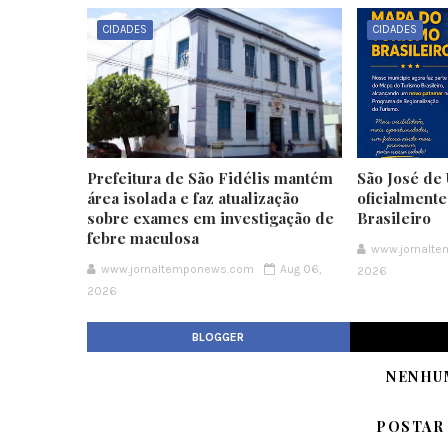
CIDADES
CIDADES
Prefeitura de São Fidélis mantém
São José de 
área isolada e faz atualização
oficialment
sobre exames em investigação de
Brasileiro
febre maculosa
www.jornalt
www.jornaltemponews.com
Aug 06,
2026
2026
BLOGGER
NENHU
POSTAR