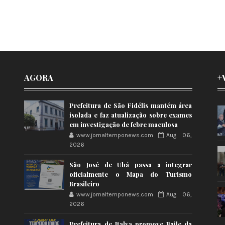
AGORA
+
Prefeitura de São Fidélis mantém área
isolada e faz atualização sobre exames
em investigação de febre maculosa
www.jornaltemponews.com
Aug 06,
2026
São José de Ubá passa a integrar
oficialmente o Mapa do Turismo
Brasileiro
www.jornaltemponews.com
Aug 06,
2026
Prefeitura de Italva promove Baile da