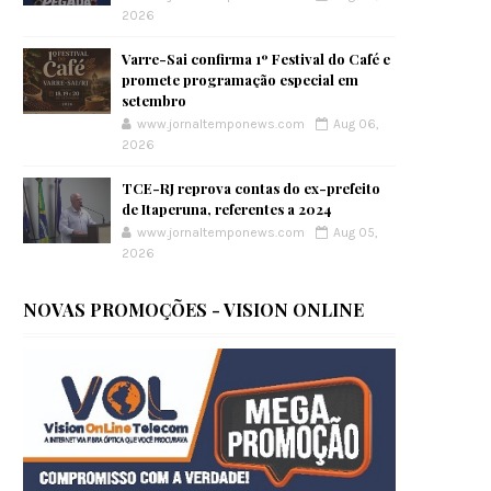
2026
Varre-Sai confirma 1º Festival do Café e
promete programação especial em
setembro
www.jornaltemponews.com
Aug 06,
2026
TCE-RJ reprova contas do ex-prefeito
de Itaperuna, referentes a 2024
www.jornaltemponews.com
Aug 05,
2026
NOVAS PROMOÇÕES - VISION ONLINE