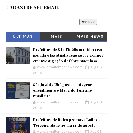
CADASTRE SEU EMAIL
ÚLTIMAS
MAIS
MAIS NEWS
VISITADOS
Prefeitura de São Fidélis mantém área
isolada e faz atualização sobre exames
em investigação de febre maculosa
www.jornaltemponews.com
Aug 06,
2026
São José de Ubá passa a integrar
oficialmente o Mapa do Turismo
Brasileiro
www.jornaltemponews.com
Aug 06,
2026
Prefeitura de Italva promove Baile da
Terceira Idade no dia 14 de agosto
www.jornaltemponews.com
Aug 06,