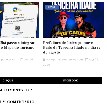
CIDADES
Ubá passa a integrar
Prefeitura de Italva promove
e o Mapa do Turismo
Baile da Terceira Idade no dia 14
de agosto
emponews.com
Aug 06,
www.jornaltemponews.com
Aug 06,
2026
DISQUS
FACEBOOK
M COMENTÁRIO:
 UM COMENTÁRIO