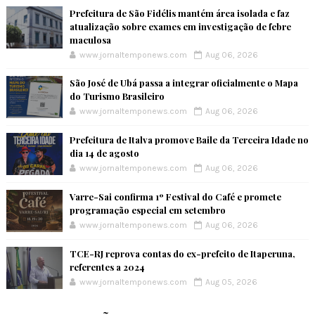
Prefeitura de São Fidélis mantém área isolada e faz
atualização sobre exames em investigação de febre
maculosa
www.jornaltemponews.com
Aug 06, 2026
São José de Ubá passa a integrar oficialmente o Mapa
do Turismo Brasileiro
www.jornaltemponews.com
Aug 06, 2026
Prefeitura de Italva promove Baile da Terceira Idade no
dia 14 de agosto
www.jornaltemponews.com
Aug 06, 2026
Varre-Sai confirma 1º Festival do Café e promete
programação especial em setembro
www.jornaltemponews.com
Aug 06, 2026
TCE-RJ reprova contas do ex-prefeito de Itaperuna,
referentes a 2024
www.jornaltemponews.com
Aug 05, 2026