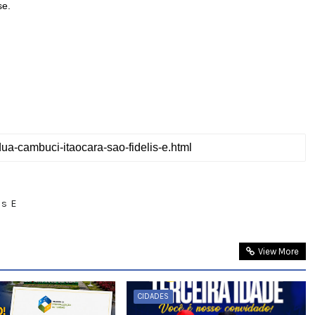
se.
as E
View More
CIDADES