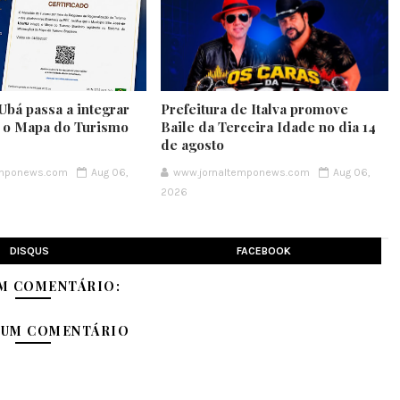
Ubá passa a integrar
Prefeitura de Italva promove
e o Mapa do Turismo
Baile da Terceira Idade no dia 14
de agosto
emponews.com
Aug 06,
www.jornaltemponews.com
Aug 06,
2026
DISQUS
FACEBOOK
M COMENTÁRIO:
 UM COMENTÁRIO