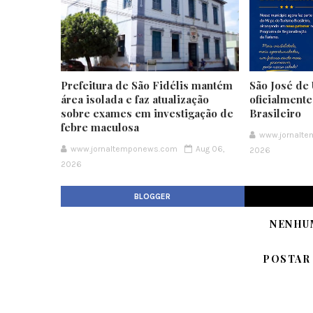
Prefeitura de São Fidélis mantém
São José de 
área isolada e faz atualização
oficialment
sobre exames em investigação de
Brasileiro
febre maculosa
www.jornalt
www.jornaltemponews.com
Aug 06,
2026
2026
BLOGGER
NENHU
POSTAR