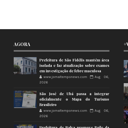
AGORA
+
Prefeitura de São Fidélis mantém área
isolada e faz atualização sobre exames
em investigação de febre maculosa
www.jornaltemponews.com
Aug 06,
2026
São José de Ubá passa a integrar
oficialmente o Mapa do Turismo
Brasileiro
www.jornaltemponews.com
Aug 06,
2026
Prefeitura de Italva promove Baile da