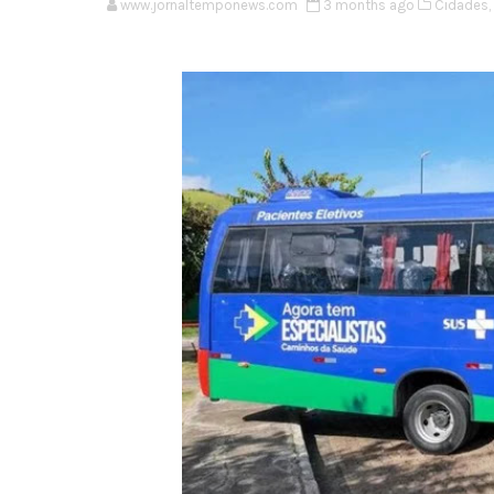
www.jornaltemponews.com
3 months ago
Cidades,