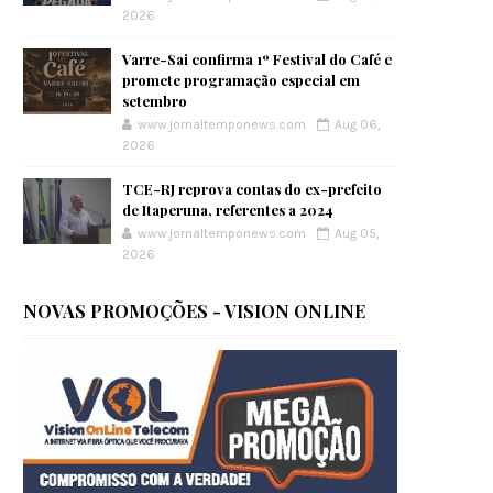
2026
Varre-Sai confirma 1º Festival do Café e
promete programação especial em
setembro
www.jornaltemponews.com
Aug 06,
2026
TCE-RJ reprova contas do ex-prefeito
de Itaperuna, referentes a 2024
www.jornaltemponews.com
Aug 05,
2026
NOVAS PROMOÇÕES - VISION ONLINE