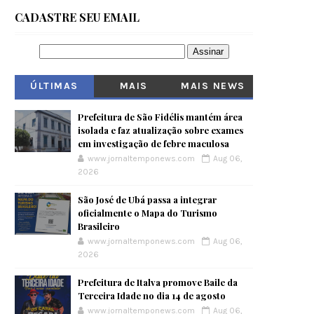
CADASTRE SEU EMAIL
ÚLTIMAS
MAIS
MAIS NEWS
VISITADOS
Prefeitura de São Fidélis mantém área
isolada e faz atualização sobre exames
em investigação de febre maculosa
www.jornaltemponews.com
Aug 06,
2026
São José de Ubá passa a integrar
oficialmente o Mapa do Turismo
Brasileiro
www.jornaltemponews.com
Aug 06,
2026
Prefeitura de Italva promove Baile da
Terceira Idade no dia 14 de agosto
www.jornaltemponews.com
Aug 06,