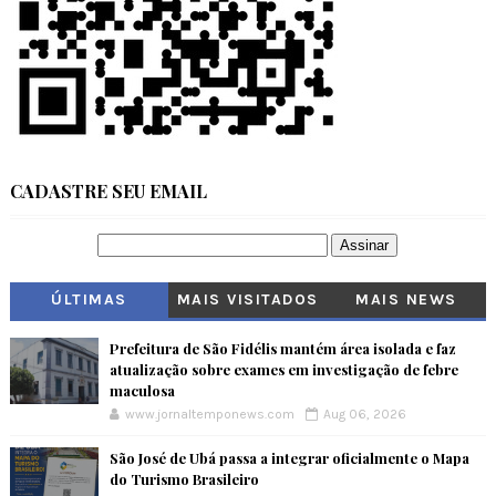
CADASTRE SEU EMAIL
ÚLTIMAS
MAIS VISITADOS
MAIS NEWS
Prefeitura de São Fidélis mantém área isolada e faz
atualização sobre exames em investigação de febre
maculosa
www.jornaltemponews.com
Aug 06, 2026
São José de Ubá passa a integrar oficialmente o Mapa
do Turismo Brasileiro