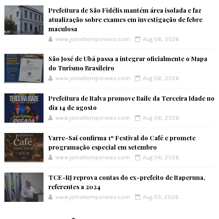
Prefeitura de São Fidélis mantém área isolada e faz
atualização sobre exames em investigação de febre
maculosa
www.jornaltemponews.com
Aug 06, 2026
São José de Ubá passa a integrar oficialmente o Mapa
do Turismo Brasileiro
www.jornaltemponews.com
Aug 06, 2026
Prefeitura de Italva promove Baile da Terceira Idade no
dia 14 de agosto
www.jornaltemponews.com
Aug 06, 2026
Varre-Sai confirma 1º Festival do Café e promete
programação especial em setembro
www.jornaltemponews.com
Aug 06, 2026
TCE-RJ reprova contas do ex-prefeito de Itaperuna,
referentes a 2024
www.jornaltemponews.com
Aug 05, 2026