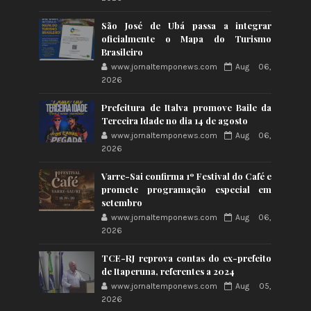
São José de Ubá passa a integrar
oficialmente o Mapa do Turismo
Brasileiro
www.jornaltemponews.com
Aug 06,
2026
Prefeitura de Italva promove Baile da
Terceira Idade no dia 14 de agosto
www.jornaltemponews.com
Aug 06,
2026
Varre-Sai confirma 1º Festival do Café e
promete programação especial em
setembro
www.jornaltemponews.com
Aug 06,
2026
TCE-RJ reprova contas do ex-prefeito
de Itaperuna, referentes a 2024
www.jornaltemponews.com
Aug 05,
2026