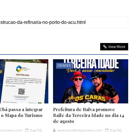
View More
CIDADES
Ubá passa a integrar
Prefeitura de Italva promove
e o Mapa do Turismo
Baile da Terceira Idade no dia 14
de agosto
emponews.com
Aug 06,
www.jornaltemponews.com
Aug 06,