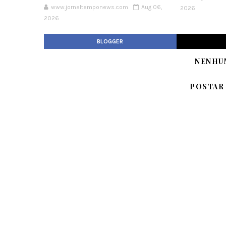
www.jornaltemponews.com
Aug 06,
2026
2026
BLOGGER
NENHU
POSTAR