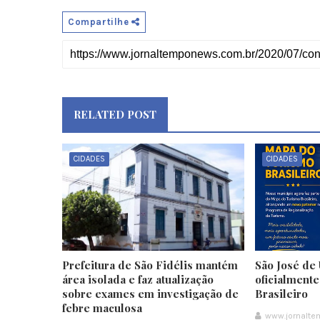
Compartilhe
RELATED POST
CIDADES
CIDADES
Prefeitura de São Fidélis mantém
São José de 
área isolada e faz atualização
oficialment
sobre exames em investigação de
Brasileiro
febre maculosa
www.jornalt