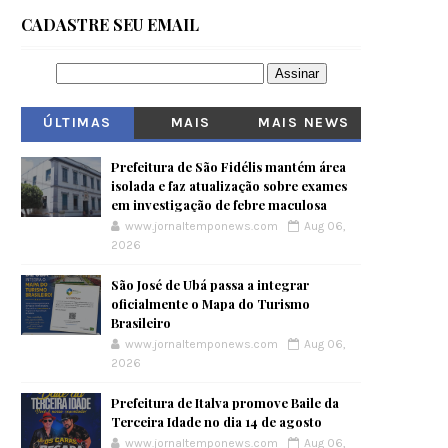
CADASTRE SEU EMAIL
ÚLTIMAS
MAIS
MAIS NEWS
VISITADOS
Prefeitura de São Fidélis mantém área
isolada e faz atualização sobre exames
em investigação de febre maculosa
www.jornaltemponews.com
Aug 06,
2026
São José de Ubá passa a integrar
oficialmente o Mapa do Turismo
Brasileiro
www.jornaltemponews.com
Aug 06,
2026
Prefeitura de Italva promove Baile da
Terceira Idade no dia 14 de agosto
www.jornaltemponews.com
Aug 06,