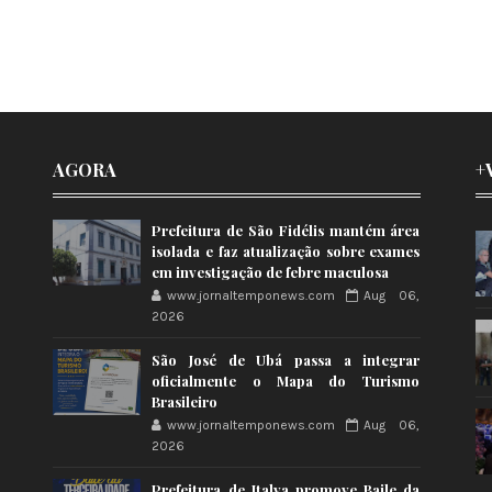
AGORA
+
Prefeitura de São Fidélis mantém área
isolada e faz atualização sobre exames
em investigação de febre maculosa
www.jornaltemponews.com
Aug 06,
2026
São José de Ubá passa a integrar
oficialmente o Mapa do Turismo
Brasileiro
www.jornaltemponews.com
Aug 06,
2026
Prefeitura de Italva promove Baile da