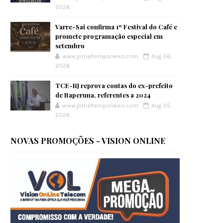
2026
Varre-Sai confirma 1º Festival do Café e
promete programação especial em
setembro
www.jornaltemponews.com
Aug 06,
2026
TCE-RJ reprova contas do ex-prefeito
de Itaperuna, referentes a 2024
www.jornaltemponews.com
Aug 05,
2026
NOVAS PROMOÇÕES - VISION ONLINE