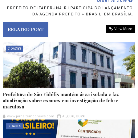
Older Article
PREFEITO DE ITAPERUNA-RJ PARTICIPA DO LANÇAMENTO
DA AGENDA PREFEITO + BRASIL, EM BRASÍLIA.
RELATED POST
View More
CIDADES
Prefeitura de São Fidélis mantém área isolada e faz
atualização sobre exames em investigação de febre
maculosa
www.jornaltemponews.com
Aug 06, 2026
CIDADES