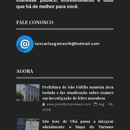
interesse público, entretenimento e tudo
que há de melhor para você.
FALE CONOSCO
luizcarlosgomes16@hotmail.com
AGORA
Prefeitura de São Fidélis mantém área
isolada e faz atualização sobre exames
em investigação de febre maculosa
www.jornaltemponews.com
Aug 06,
2026
São José de Ubá passa a integrar
oficialmente o Mapa do Turismo