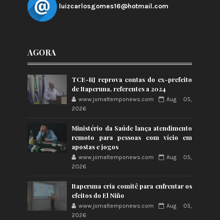
luizcarlosgomes16@hotmail.com
AGORA
TCE-RJ reprova contas do ex-prefeito
de Itaperuna, referentes a 2024
www.jornaltemponews.com
Aug 05,
2026
Ministério da Saúde lança atendimento
remoto para pessoas com vício em
apostas e jogos
www.jornaltemponews.com
Aug 05,
2026
Itaperuna cria comitê para enfrentar os
efeitos do El Niño
www.jornaltemponews.com
Aug 05,
2026